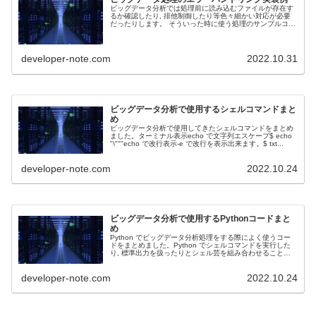
ビッグデータ分析では処理前に読み込むファイルが存在す
るか確認したり, 排他制御したり等色々細かい対応が必要
だったりします。 そういった時に使う処理のサンプルコー
ドをまとめましたので使えるパターンがありましたらぜひ
参考にしてみてください。
developer-note.com
2022.10.31
ビッグデータ分析で使用するシェルコマンドまと
め
ビッグデータ分析で使用してきたシェルコマンドをまとめ
ました。ターミナル表示echo で文字列エスケープ$ echo
"\"""echo で改行表示-e で改行を表示出来ます。$ txt...
developer-note.com
2022.10.24
ビッグデータ分析で使用するPythonコードまと
め
Python でビッグデータ分析処理をする際によく使うコー
ドをまとめました。Python でシェルコマンドを実行した
り, 標準出力を扱ったりとシェル芸を組み合わせることも
あります。ロギングや Pandas でのデータ加工,...
developer-note.com
2022.10.24