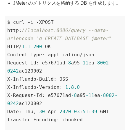
JMeter のメトリクスを格納する DB を作成します。
$ curl -i -XPOST 
http:
//localhost:8086/query --data-
urlencode "q=CREATE DATABASE jmeter"
HTTP/
1.1
200
 OK

Content-Type: application/json

Request-Id: e57671ad
-8
a95
-11
ea
-8002
-
0242
ac120002

X-Influxdb-Build: OSS

X-Influxdb-Version: 
1.8
.0
X-Request-Id: e57671ad
-8
a95
-11
ea
-8002
-
0242
ac120002

Date: Thu, 
30
 Apr 
2020
03
:
51
:
39
 GMT

Transfer-Encoding: chunked
