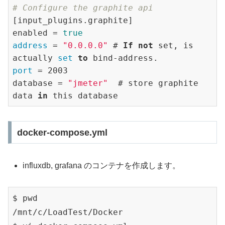
# Configure the graphite api
[input_plugins.graphite]

enabled = 
true
address 
= 
"0.0.0.0"
 # 
If
not
 set, is 
actually 
set
to
 bind-address.
port 
= 2003

database = 
"jmeter"
  # store graphite 
data 
in
 this database
docker-compose.yml
influxdb, grafana のコンテナを作成します。
$ pwd

/mnt/c/LoadTest/Docker
