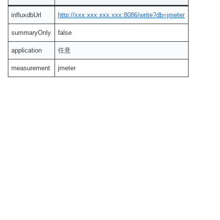
influxdbUrl
http://xxx.xxx.xxx.xxx:8086/write?db=jmeter
summaryOnly
false
application
任意
measurement
jmeter