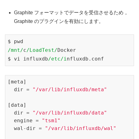
Graphite フォーマットでデータを受信させるため，
Graphite のプラグインを有効にします。
/mnt/
c
/LoadTest/
Docker

$ vi influxdb
/etc/i
[meta]

  dir = 
"/var/lib/influxdb/meta"
[data]

  dir = 
"/var/lib/influxdb/data"
  engine = 
"tsm1"
  wal-dir = 
"/var/lib/influxdb/wal"