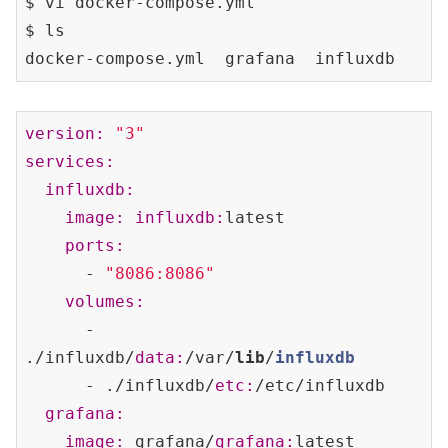
$ vi docker-compose
.yml
$ ls

docker-compose
.yml
version:
"3"
services:
influxdb:
image:
influxdb:
latest

ports:
      - 
"8086:8086"
volumes:
      - 
./influxdb/
data:
/var/
lib
/
influxdb
      - ./influxdb/
etc:
/etc/influxdb

grafana:
image:
 grafana/
grafana:
latest
