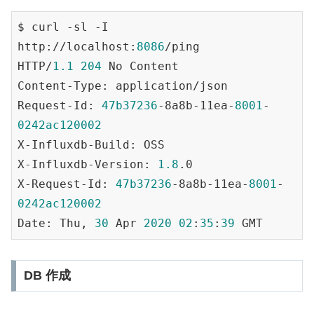
$ curl -sl -I 
http://localhost:
8086
/ping

HTTP/
1.1
204
 No Content

Content-Type: application/json

Request-Id: 
47b37236
-8a8b-11ea-
8001
-
0242ac120002
X-Influxdb-Build: OSS

X-Influxdb-Version: 
1.8
.0

X-Request-Id: 
47b37236
-8a8b-11ea-
8001
-
0242ac120002
Date: Thu, 
30
 Apr 
2020
02
:
35
:
39
DB 作成