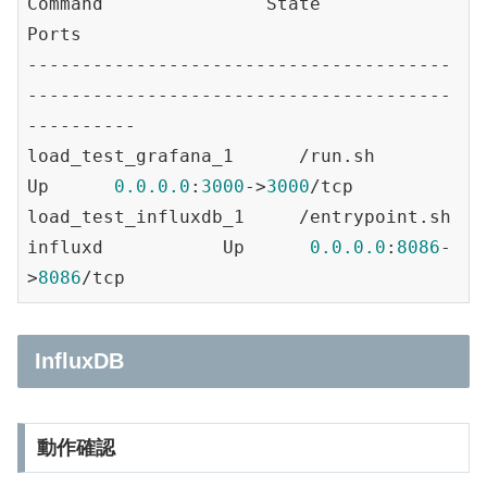
Command               State           
Ports

---------------------------------------
---------------------------------------
----------

load_test_grafana_1      /run.sh                          
Up      
0.0
.0
.0
:
3000
->
3000
/tcp

load_test_influxdb_1     /entrypoint.sh 
influxd           Up      
0.0
.0
.0
:
8086
-
>
8086
InfluxDB
動作確認