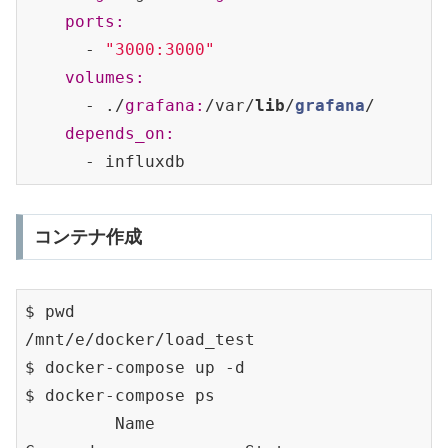
ports:
      - 
"3000:3000"
volumes:
      - ./
grafana:
/var/
lib
/
grafana
/
depends_on:
コンテナ作成
$ pwd

/mnt/e/docker/load_test

$ docker-compose up -d

$ docker-compose ps

         Name                       