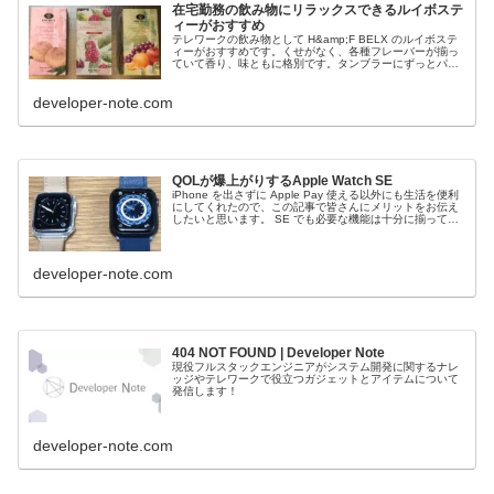
在宅勤務の飲み物にリラックスできるルイボステ
ィーがおすすめ
テレワークの飲み物として H&amp;F BELX のルイボステ
ィーがおすすめです。くせがなく、各種フレーバーが揃っ
ていて香り、味ともに格別です。タンブラーにずっとパッ
クを入れていても丁度いい濃さで保たれるので、お湯を継
ぎ足せば2〜3回楽しむことが出来てコスパもいいです。
developer-note.com
QOLが爆上がりするApple Watch SE
iPhone を出さずに Apple Pay 使える以外にも生活を便利
にしてくれたので、この記事で皆さんにメリットをお伝え
したいと思います。 SE でも必要な機能は十分に揃ってま
す。
developer-note.com
404 NOT FOUND | Developer Note
現役フルスタックエンジニアがシステム開発に関するナレ
ッジやテレワークで役立つガジェットとアイテムについて
発信します！
developer-note.com