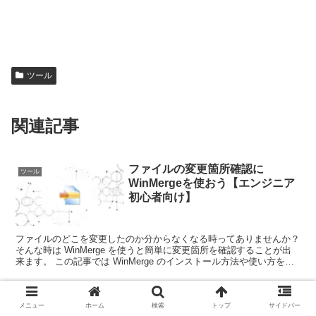
ツール
関連記事
ファイルの変更箇所確認に
ツール
WinMergeを使おう【エンジニア
初心者向け】
ファイルのどこを変更したのか分からなくなる時ってありませんか？
そんな時は WinMerge を使うと簡単に変更箇所を確認することが出
来ます。 この記事では WinMerge のインストール方法や使い方をキ
ャプチャと動画で丁寧に解説しています。
Notionで日報を書くと仕事がはか
メニュー
ホーム
検索
トップ
サイドバー
ツール